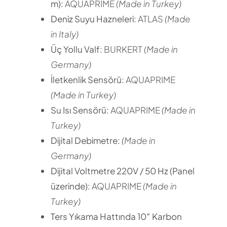
m):
AQUAPRIME
(Made in Turkey)
Deniz Suyu Hazneleri:
ATLAS
(Made
in Italy)
Üç Yollu Valf:
BURKERT
(Made in
Germany)
İletkenlik Sensörü:
AQUAPRIME
(Made in Turkey)
Su Isı Sensörü:
AQUAPRIME
(Made in
Turkey)
Dijital Debimetre:
(Made in
Germany)
Dijital Voltmetre 220V / 50 Hz (Panel
üzerinde):
AQUAPRIME
(Made in
Turkey)
Ters Yıkama Hattında 10″ Karbon