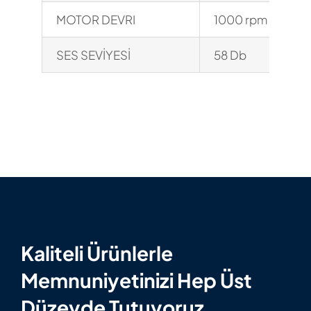
MOTOR DEVRI
1000 rpm
SES SEVİYESİ
58 Db
Kaliteli Ürünlerle
Memnuniyetinizi Hep Üst
Düzeyde Tutuyoruz