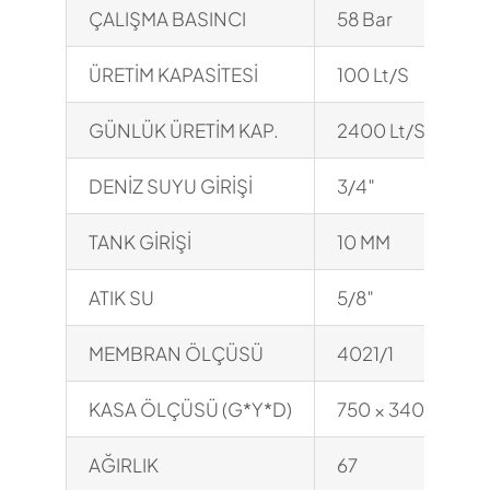
ÇALIŞMA BASINCI
58 Bar
ÜRETİM KAPASİTESİ
100 Lt/S
GÜNLÜK ÜRETİM KAP.
2400 Lt/S
DENİZ SUYU GİRİŞİ
3/4″
TANK GİRİŞİ
10 MM
ATIK SU
5/8″
MEMBRAN ÖLÇÜSÜ
4021/1
KASA ÖLÇÜSÜ (G*Y*D)
750 × 340 × 380
AĞIRLIK
67